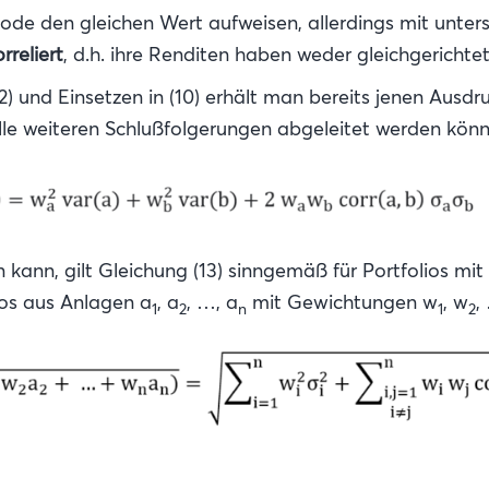
eriode den gleichen Wert aufweisen, allerdings mit unter
rreliert
, d.h. ihre Renditen haben weder gleichgerich
 und Einsetzen in (10) erhält man bereits jenen Ausdru
lle weiteren Schlußfolgerungen abgeleitet werden könn
 kann, gilt Gleichung (13) sinngemäß für Portfolios mit
ios aus Anlagen a
, a
, …, a
mit Gewichtungen w
, w
,
1
2
n
1
2