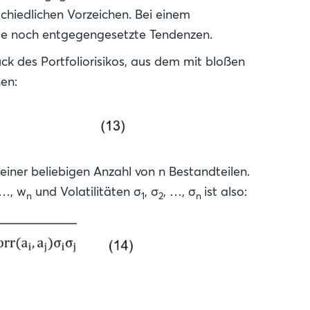
schiedlichen Vorzeichen. Bei einem
tete noch entgegengesetzte Tendenzen.
ck des Portfoliorisikos, aus dem mit bloßen
en:
 einer beliebigen Anzahl von n Bestandteilen.
 …, w
und Volatilitäten σ
, σ
, …, σ
ist also:
n
1
2
n