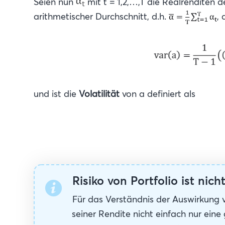
Seien nun
mit t = 1,2,…,T die Realrenditen
arithmetischer Durchschnitt, d.h.
, 
und ist die
Volatilität
von a definiert als
Risiko von Portfolio ist nic
Für das Verständnis der Auswirkung v
seiner Rendite nicht einfach nur ein