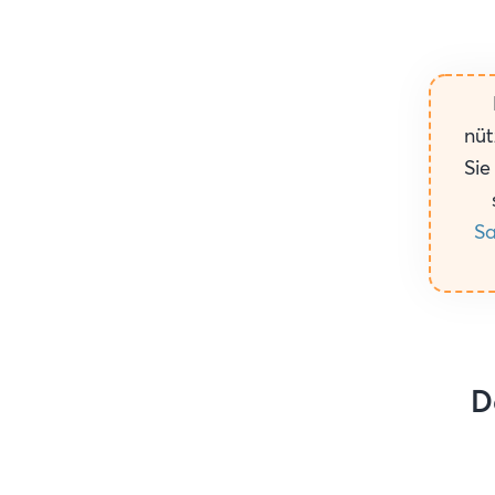
nüt
Sie
Sa
D