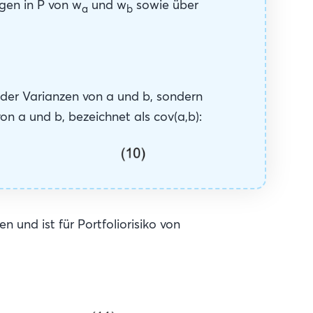
gen in P von w
und w
sowie über
a
b
 der Varianzen von a und b, sondern
n a und b, bezeichnet als cov(a,b):
n und ist für Portfoliorisiko von